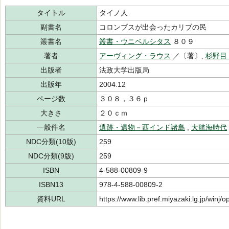
タイトル
タイノ人
副書名
コロンブスが出会ったカリブの民
叢書名
叢書・ウニベルシタス
８０９
著者
アーヴィング・ラウス
／〔著〕,
杉野目
出版者
法政大学出版局
出版年
2004.12
ページ数
３０８，３６ｐ
大きさ
２０ｃｍ
一般件名
遺跡・遺物－西インド諸島
,
大航海時代
NDC分類(10版)
259
NDC分類(9版)
259
ISBN
4-588-00809-9
ISBN13
978-4-588-00809-2
資料URL
https://www.lib.pref.miyazaki.lg.jp/winj