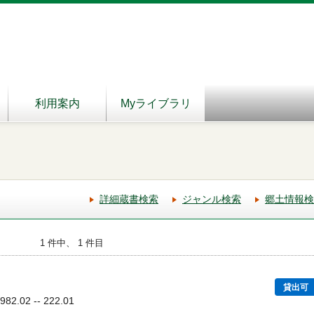
利用案内
Myライブラリ
詳細蔵書検索
ジャンル検索
郷土情報検
1 件中、 1 件目
貸出可
2.02 -- 222.01