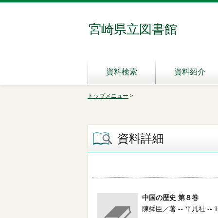
宮崎県立図書館
資料検索
資料紹介
トップメニュー
>
資料詳細
中国の歴史 第８巻
陳舜臣／著 -- 平凡社 -- 198