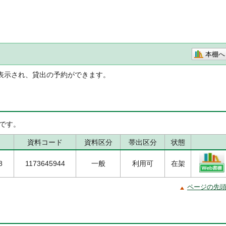
本棚へ
表示され、貸出の予約ができます。
です。
資料コード
資料区分
帯出区分
状態
8
1173645944
一般
利用可
在架
ページの先