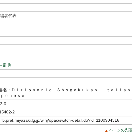
編者代表
－辞典
書名：Ｄｉｚｉｏｎａｒｉｏ Ｓｈｏｇａｋｕｋａｎ ｉｔａｌｉａｎ
ｐｐｏｎｅｓｅ
2-0
15402-2
.lib.pref.miyazaki.lg.jp/winj/opac/switch-detail.do?id=1100904316
ページの先