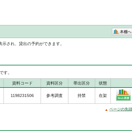
本棚へ
表示され、貸出の予約ができます。
です。
資料コード
資料区分
帯出区分
状態
1198231506
参考調査
持禁
在架
ページの先