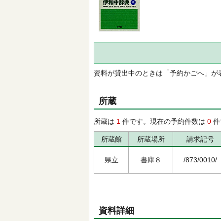
資料が貸出中のときは「予約かごへ」が
所蔵
所蔵は
1
件です。現在の予約件数は
0
件
所蔵館
所蔵場所
請求記号
県立
書庫８
/873/0010/
資料詳細