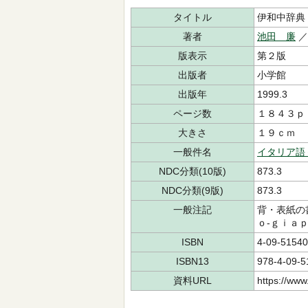
タイトル
伊和中辞典
著者
池田 廉
／
版表示
第２版
出版者
小学館
出版年
1999.3
ページ数
１８４３ｐ
大きさ
１９ｃｍ
一般件名
イタリア語
NDC分類(10版)
873.3
NDC分類(9版)
873.3
一般注記
背・表紙の
ｏ‐ｇｉａ
ISBN
4-09-51540
ISBN13
978-4-09-5
資料URL
https://www