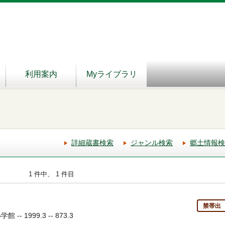
利用案内
Myライブラリ
詳細蔵書検索
ジャンル検索
郷土情報検
1 件中、 1 件目
禁帯出
- 1999.3 -- 873.3