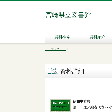
宮崎県立図書館
資料検索
資料紹介
トップメニュー
>
資料詳細
伊和中辞典
池田 廉／編者代表 -- 小学館 -