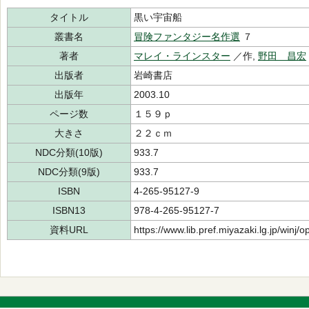
タイトル
黒い宇宙船
叢書名
冒険ファンタジー名作選
７
著者
マレイ・ラインスター
／作,
野田 昌宏
出版者
岩崎書店
出版年
2003.10
ページ数
１５９ｐ
大きさ
２２ｃｍ
NDC分類(10版)
933.7
NDC分類(9版)
933.7
ISBN
4-265-95127-9
ISBN13
978-4-265-95127-7
資料URL
https://www.lib.pref.miyazaki.lg.jp/winj