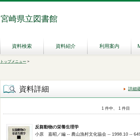
宮崎県立図書館
資料検索
資料紹介
利用案内
トップメニュー
>
資料詳細
詳細
1 件中、 1 件目
反芻動物の栄養生理学
小原 嘉昭／編 -- 農山漁村文化協会 -- 1998.10 -- 649