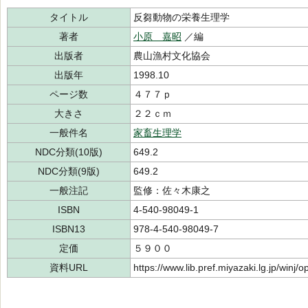
タイトル
反芻動物の栄養生理学
著者
小原 嘉昭
／編
出版者
農山漁村文化協会
出版年
1998.10
ページ数
４７７ｐ
大きさ
２２ｃｍ
一般件名
家畜生理学
NDC分類(10版)
649.2
NDC分類(9版)
649.2
一般注記
監修：佐々木康之
ISBN
4-540-98049-1
ISBN13
978-4-540-98049-7
定価
５９００
資料URL
https://www.lib.pref.miyazaki.lg.jp/winj