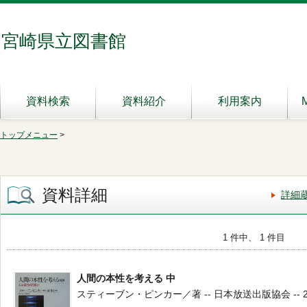
宮崎県立図書館
資料検索
資料紹介
利用案内
トップメニュー
>
資料詳細
詳細
1 件中、 1 件目
人間の本性を考える 中
スティーブン・ピンカー／著 -- 日本放送出版協会 -- 2004.