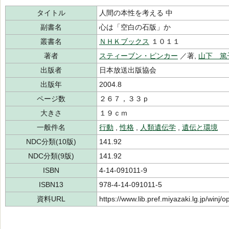
タイトル
人間の本性を考える 中
副書名
心は「空白の石版」か
叢書名
ＮＨＫブックス
１０１１
著者
スティーブン・ピンカー
／著,
山下 篤
出版者
日本放送出版協会
出版年
2004.8
ページ数
２６７，３３ｐ
大きさ
１９ｃｍ
一般件名
行動
,
性格
,
人類遺伝学
,
遺伝と環境
NDC分類(10版)
141.92
NDC分類(9版)
141.92
ISBN
4-14-091011-9
ISBN13
978-4-14-091011-5
資料URL
https://www.lib.pref.miyazaki.lg.jp/winj