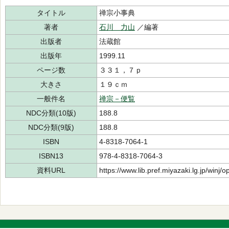
タイトル
禅宗小事典
著者
石川 力山
／編著
出版者
法蔵館
出版年
1999.11
ページ数
３３１，７ｐ
大きさ
１９ｃｍ
一般件名
禅宗－便覧
NDC分類(10版)
188.8
NDC分類(9版)
188.8
ISBN
4-8318-7064-1
ISBN13
978-4-8318-7064-3
資料URL
https://www.lib.pref.miyazaki.lg.jp/winj