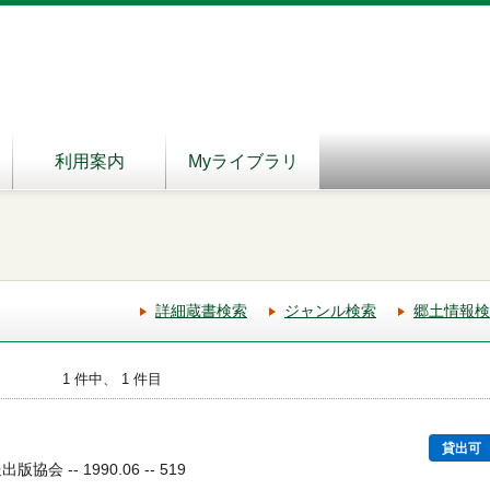
利用案内
Myライブラリ
詳細蔵書検索
ジャンル検索
郷土情報検
1 件中、 1 件目
貸出可
会 -- 1990.06 -- 519