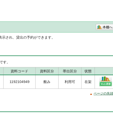
本棚へ
表示され、貸出の予約ができます。
です。
資料コード
資料区分
帯出区分
状態
1192104949
般み
利用可
在架
ページの先