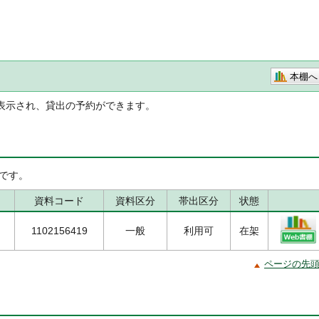
本棚へ
表示され、貸出の予約ができます。
です。
資料コード
資料区分
帯出区分
状態
1102156419
一般
利用可
在架
ページの先