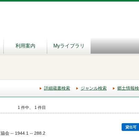
利用案内
Myライブラリ
詳細蔵書検索
ジャンル検索
郷土情報検
1 件中、 1 件目
貸出可
- 1944.1 -- 288.2