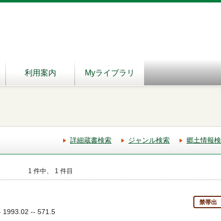
利用案内
Myライブラリ
詳細蔵書検索
ジャンル検索
郷土情報検
1 件中、 1 件目
禁帯出
93.02 -- 571.5