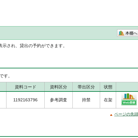
本棚へ
表示され、貸出の予約ができます。
です。
資料コード
資料区分
帯出区分
状態
1192163796
参考調査
持禁
在架
ページの先