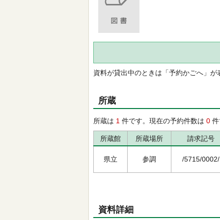
資料が貸出中のときは「予約かごへ」が
所蔵
所蔵は
1
件です。現在の予約件数は
0
件
所蔵館
所蔵場所
請求記号
県立
参調
/5715/0002/
資料詳細