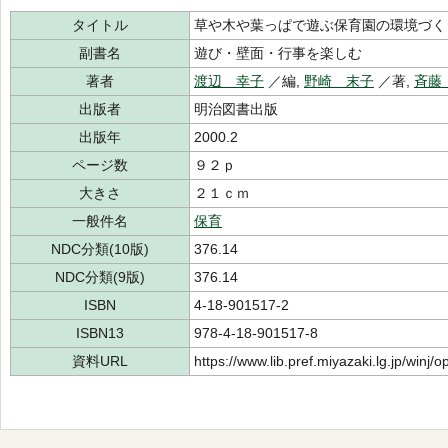
タイトル
草や木や葉っぱで遊ぶ保育園の環境づく
副書名
遊び・壁面・行事を楽しむ
著者
渡辺 幸子
／編,
野崎 末子
／著,
斉藤
出版者
明治図書出版
出版年
2000.2
ページ数
９２ｐ
大きさ
２１ｃｍ
一般件名
保育
NDC分類(10版)
376.14
NDC分類(9版)
376.14
ISBN
4-18-901517-2
ISBN13
978-4-18-901517-8
資料URL
https://www.lib.pref.miyazaki.lg.jp/winj