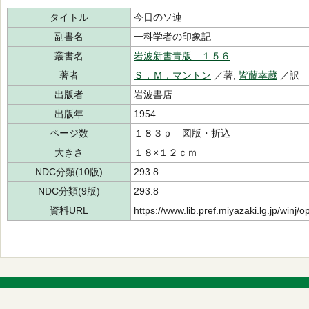
タイトル
今日のソ連
副書名
一科学者の印象記
叢書名
岩波新書青版 １５６
著者
Ｓ．Ｍ．マントン
／著,
皆藤幸蔵
／訳
出版者
岩波書店
出版年
1954
ページ数
１８３ｐ 図版・折込
大きさ
１８×１２ｃｍ
NDC分類(10版)
293.8
NDC分類(9版)
293.8
資料URL
https://www.lib.pref.miyazaki.lg.jp/winj