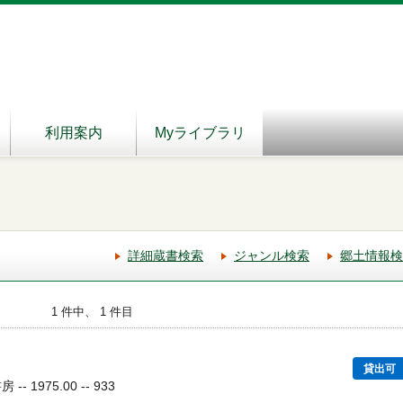
利用案内
Myライブラリ
詳細蔵書検索
ジャンル検索
郷土情報検
1 件中、 1 件目
貸出可
 1975.00 -- 933