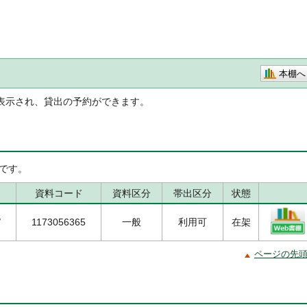
本棚へ
表示され、貸出の予約ができます。
です。
資料コード
資料区分
帯出区分
状態
/
1173056365
一般
利用可
在架
ページの先