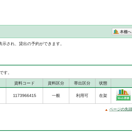
本棚へ
表示され、貸出の予約ができます。
です。
資料コード
資料区分
帯出区分
状態
1173966415
一般
利用可
在架
ページの先