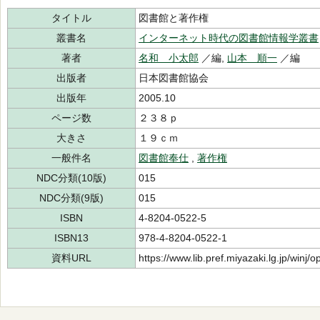
タイトル
図書館と著作権
叢書名
インターネット時代の図書館情報学叢書
著者
名和 小太郎
／編,
山本 順一
／編
出版者
日本図書館協会
出版年
2005.10
ページ数
２３８ｐ
大きさ
１９ｃｍ
一般件名
図書館奉仕
,
著作権
NDC分類(10版)
015
NDC分類(9版)
015
ISBN
4-8204-0522-5
ISBN13
978-4-8204-0522-1
資料URL
https://www.lib.pref.miyazaki.lg.jp/winj