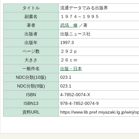
タイトル
流通データでみる出版界
副書名
１９７４～１９９５
著者
武塙 修
／著
出版者
出版ニュース社
出版年
1997.3
ページ数
２９２ｐ
大きさ
２６ｃｍ
一般件名
出版－日本
NDC分類(10版)
023.1
NDC分類(9版)
023.1
ISBN
4-7852-0074-X
ISBN13
978-4-7852-0074-9
資料URL
https://www.lib.pref.miyazaki.lg.jp/winj