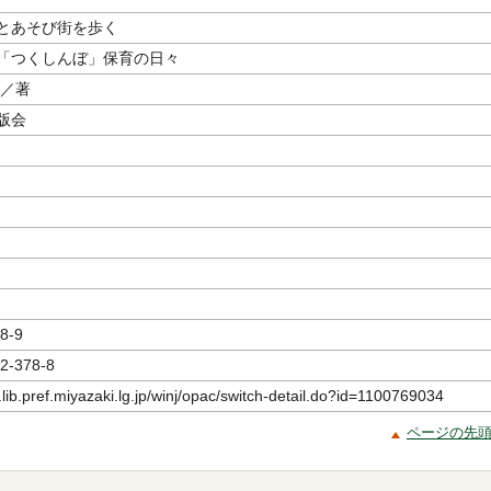
とあそび街を歩く
「つくしんぼ」保育の日々
／著
版会
8-9
2-378-8
.lib.pref.miyazaki.lg.jp/winj/opac/switch-detail.do?id=1100769034
ページの先