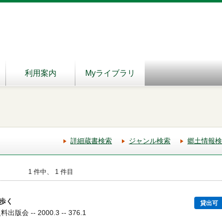
利用案内
Myライブラリ
詳細蔵書検索
ジャンル検索
郷土情報検
1 件中、 1 件目
歩く
貸出可
会 -- 2000.3 -- 376.1