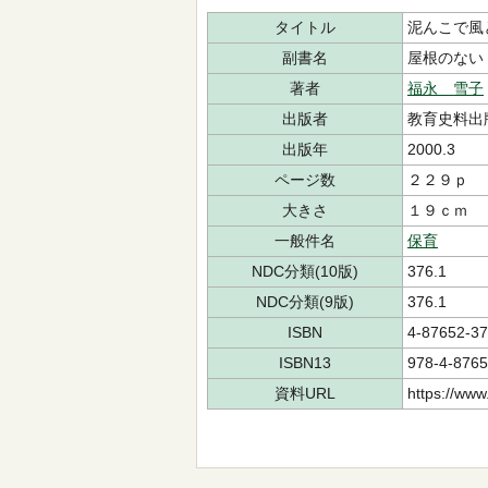
タイトル
泥んこで風
副書名
屋根のない
著者
福永 雪子
出版者
教育史料出
出版年
2000.3
ページ数
２２９ｐ
大きさ
１９ｃｍ
一般件名
保育
NDC分類(10版)
376.1
NDC分類(9版)
376.1
ISBN
4-87652-37
ISBN13
978-4-8765
資料URL
https://www