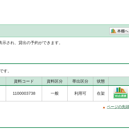
本棚へ
表示され、貸出の予約ができます。
です。
資料コード
資料区分
帯出区分
状態
1100003738
一般
利用可
在架
ページの先