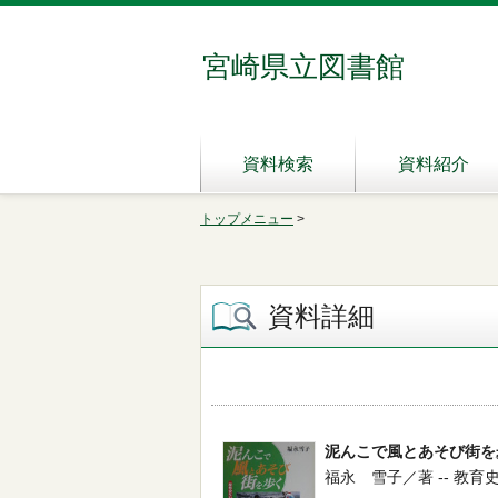
宮崎県立図書館
資料検索
資料紹介
トップメニュー
>
資料詳細
泥んこで風とあそび街を
福永 雪子／著 -- 教育史料出版