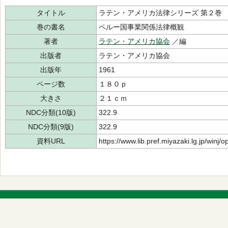
タイトル
ラテン・アメリカ法律シリーズ 第２巻
巻の書名
ペルー国事業関係法律概観
著者
ラテン・アメリカ協会
／編
出版者
ラテン・アメリカ協会
出版年
1961
ページ数
１８０ｐ
大きさ
２１ｃｍ
NDC分類(10版)
322.9
NDC分類(9版)
322.9
資料URL
https://www.lib.pref.miyazaki.lg.jp/winj