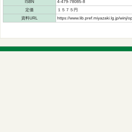
ISBN
4-479-78085-8
定価
１５７５円
資料URL
https://www.lib.pref.miyazaki.lg.jp/winj