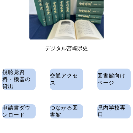
デジタル宮崎県史
視聴覚資
交通アクセ
図書館向け
料・機器の
ス
ページ
貸出
申請書ダウ
つながる図
県内学校専
ンロード
書館
用