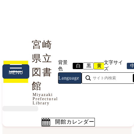
宮崎
県立
利用案内
本や資料を探す
調べる・相談する
背景
文字サイ
白
黒
黄
色
ズ
図書
MENU
Language
館
今日の開館情報
Miyazaki
Prefectural
2026年8月6日（木曜日）
Library
開館カレンダー