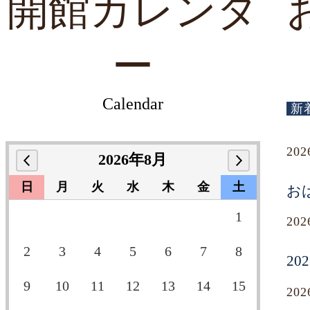
開館カレンダ
ー
Calendar
新
20
2026年8月
日
月
火
水
木
金
土
お
1
20
2
3
4
5
6
7
8
2
9
10
11
12
13
14
15
20