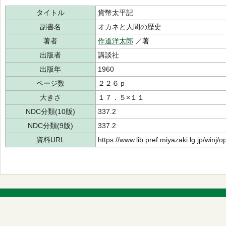
タイトル
貨幣太平記
副書名
オカネと人間の歴史
著者
作道洋太郎
／著
出版者
講談社
出版年
1960
ページ数
２２６ｐ
大きさ
１７．５×１１
NDC分類(10版)
337.2
NDC分類(9版)
337.2
資料URL
https://www.lib.pref.miyazaki.lg.jp/winj