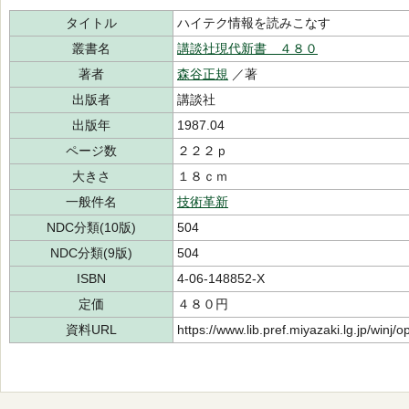
タイトル
ハイテク情報を読みこなす
叢書名
講談社現代新書 ４８０
著者
森谷正規
／著
出版者
講談社
出版年
1987.04
ページ数
２２２ｐ
大きさ
１８ｃｍ
一般件名
技術革新
NDC分類(10版)
504
NDC分類(9版)
504
ISBN
4-06-148852-X
定価
４８０円
資料URL
https://www.lib.pref.miyazaki.lg.jp/winj