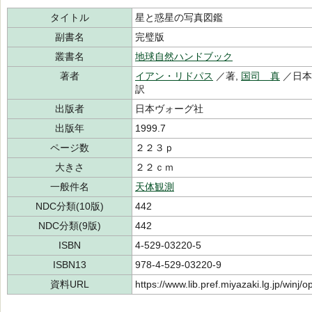
タイトル
星と惑星の写真図鑑
副書名
完璧版
叢書名
地球自然ハンドブック
著者
イアン・リドパス
／著,
国司 真
／日本
訳
出版者
日本ヴォーグ社
出版年
1999.7
ページ数
２２３ｐ
大きさ
２２ｃｍ
一般件名
天体観測
NDC分類(10版)
442
NDC分類(9版)
442
ISBN
4-529-03220-5
ISBN13
978-4-529-03220-9
資料URL
https://www.lib.pref.miyazaki.lg.jp/winj