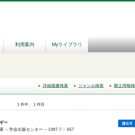
利用案内
Myライブラリ
詳細蔵書検索
ジャンル検索
郷土情報検
1 件中、 1 件目
ギー
貸出可
 学会出版センター -- 1987.7 -- 657