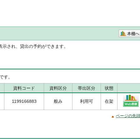
本棚へ
表示され、貸出の予約ができます。
です。
資料コード
資料区分
帯出区分
状態
1199166883
般み
利用可
在架
ページの先