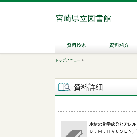
宮崎県立図書館
資料検索
資料紹介
トップメニュー
>
資料詳細
木材の化学成分とアレル
Ｂ．Ｍ．ＨＡＵＳＥＮ／著 --