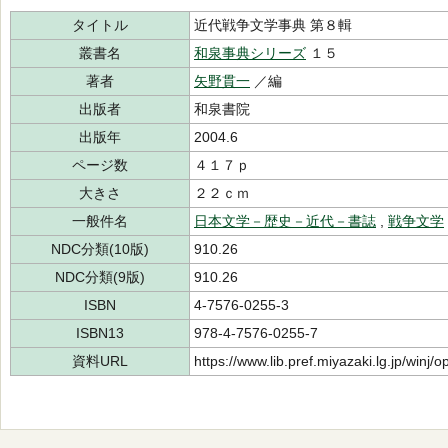
タイトル
近代戦争文学事典 第８輯
叢書名
和泉事典シリーズ
１５
著者
矢野貫一
／編
出版者
和泉書院
出版年
2004.6
ページ数
４１７ｐ
大きさ
２２ｃｍ
一般件名
日本文学－歴史－近代－書誌
,
戦争文学
NDC分類(10版)
910.26
NDC分類(9版)
910.26
ISBN
4-7576-0255-3
ISBN13
978-4-7576-0255-7
資料URL
https://www.lib.pref.miyazaki.lg.jp/winj