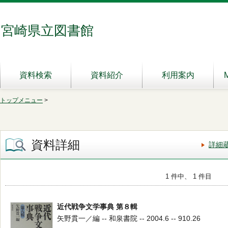
宮崎県立図書館
資料検索
資料紹介
利用案内
トップメニュー
>
資料詳細
詳細
1 件中、 1 件目
近代戦争文学事典 第８輯
矢野貫一／編 -- 和泉書院 -- 2004.6 -- 910.26