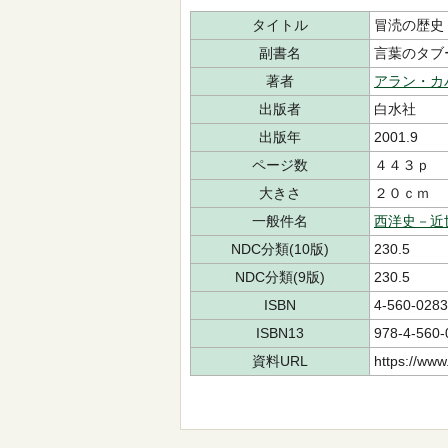
タイトル
冒涜の歴史
副書名
言葉のタブ
著者
アラン・カ
出版者
白水社
出版年
2001.9
ページ数
４４３ｐ
大きさ
２０ｃｍ
一般件名
西洋史－近
NDC分類(10版)
230.5
NDC分類(9版)
230.5
ISBN
4-560-0283
ISBN13
978-4-560-
資料URL
https://www