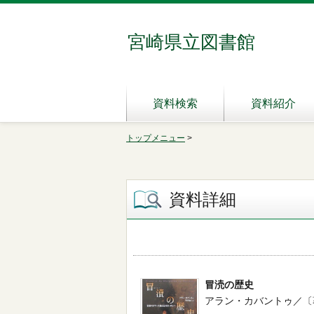
宮崎県立図書館
資料検索
資料紹介
トップメニュー
>
資料詳細
冒涜の歴史
アラン・カバントゥ／〔著〕 --