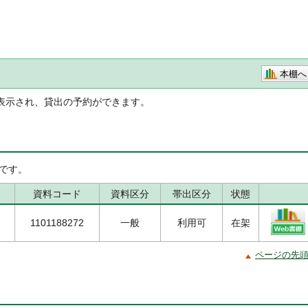
本棚へ
表示され、貸出の予約ができます。
です。
資料コード
資料区分
帯出区分
状態
1101188272
一般
利用可
在架
ページの先