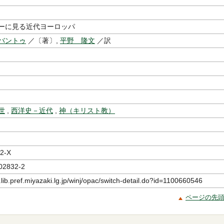
ーに見る近代ヨーロッパ
バントゥ
／〔著〕,
平野 隆文
／訳
世
,
西洋史－近代
,
神（キリスト教）
2-X
02832-2
.lib.pref.miyazaki.lg.jp/winj/opac/switch-detail.do?id=1100660546
ページの先