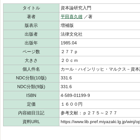
タイトル
資本論研究入門
著者
平田喜久雄
／著
版表示
増補版
出版者
法律文化社
出版年
1985.04
ページ数
２７７ｐ
大きさ
２０ｃｍ
個人件名
カール・ハインリッヒ・マルクス－資本
NDC分類(10版)
331.6
NDC分類(9版)
331.6
ISBN
4-589-01199-9
定価
１６００円
内容細目注記
参考文献：ｐ２７５～２７７
資料URL
https://www.lib.pref.miyazaki.lg.jp/winj