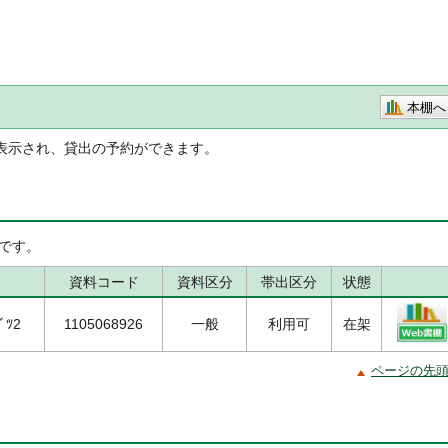
本棚へ
表示され、貸出の予約ができます。
です。
資料コード
資料区分
帯出区分
状態
ﾞﾂ2
1105068926
一般
利用可
在架
ページの先