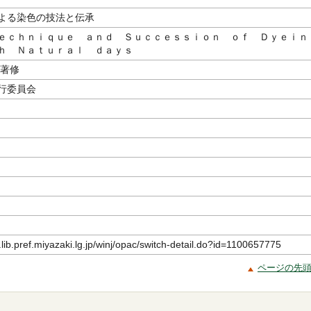
よる染色の技法と伝承
ｅｃｈｎｉｑｕｅ ａｎｄ Ｓｕｃｃｅｓｓｉｏｎ ｏｆ Ｄｙｅｉｎ
ｈ Ｎａｔｕｒａｌ ｄａｙｓ
著修
行委員会
.lib.pref.miyazaki.lg.jp/winj/opac/switch-detail.do?id=1100657775
ページの先