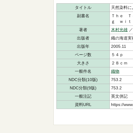
タイトル
天然染料に
副書名
Ｔｈｅ Ｔ
ｇ ｗｉｔ
著者
木村光雄
／
出版者
織の海道実
出版年
2005.11
ページ数
５４ｐ
大きさ
２８ｃｍ
一般件名
織物
NDC分類(10版)
753.2
NDC分類(9版)
753.2
一般注記
英文併記
資料URL
https://www