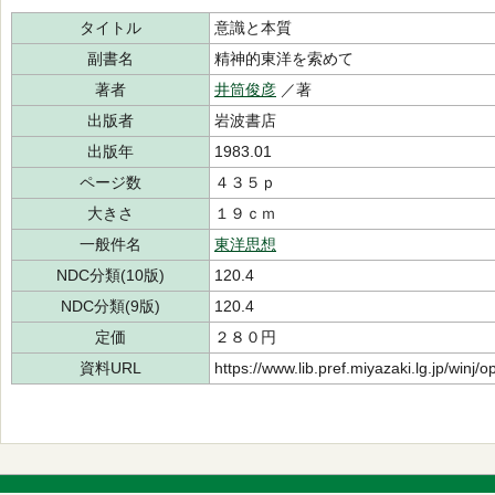
タイトル
意識と本質
副書名
精神的東洋を索めて
著者
井筒俊彦
／著
出版者
岩波書店
出版年
1983.01
ページ数
４３５ｐ
大きさ
１９ｃｍ
一般件名
東洋思想
NDC分類(10版)
120.4
NDC分類(9版)
120.4
定価
２８０円
資料URL
https://www.lib.pref.miyazaki.lg.jp/winj