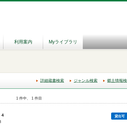
利用案内
Myライブラリ
詳細蔵書検索
ジャンル検索
郷土情報検
1 件中、 1 件目
６４
貸出可
8