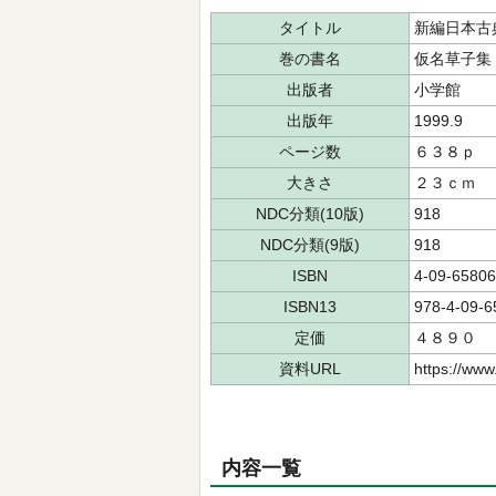
タイトル
新編日本古
巻の書名
仮名草子集
出版者
小学館
出版年
1999.9
ページ数
６３８ｐ
大きさ
２３ｃｍ
NDC分類(10版)
918
NDC分類(9版)
918
ISBN
4-09-65806
ISBN13
978-4-09-6
定価
４８９０
資料URL
https://www
内容一覧