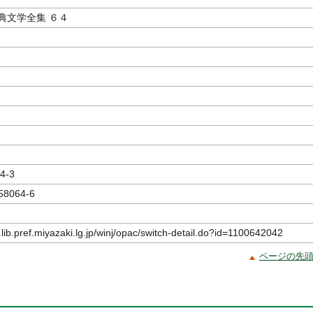
典文学全集 ６４
4-3
58064-6
.lib.pref.miyazaki.lg.jp/winj/opac/switch-detail.do?id=1100642042
ページの先