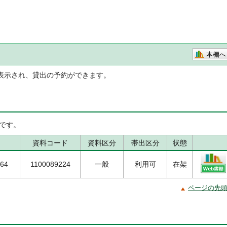
本棚へ
表示され、貸出の予約ができます。
です。
資料コード
資料区分
帯出区分
状態
/64
1100089224
一般
利用可
在架
ページの先