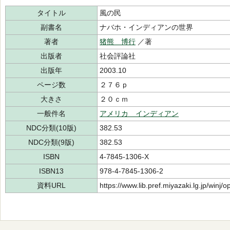
タイトル
風の民
副書名
ナバホ・インディアンの世界
著者
猪熊 博行
／著
出版者
社会評論社
出版年
2003.10
ページ数
２７６ｐ
大きさ
２０ｃｍ
一般件名
アメリカ インディアン
NDC分類(10版)
382.53
NDC分類(9版)
382.53
ISBN
4-7845-1306-X
ISBN13
978-4-7845-1306-2
資料URL
https://www.lib.pref.miyazaki.lg.jp/winj