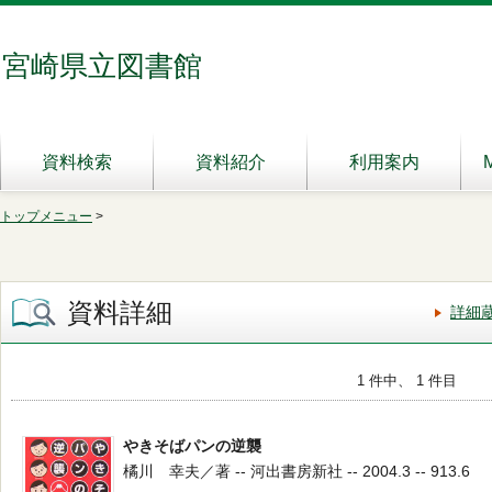
宮崎県立図書館
資料検索
資料紹介
利用案内
トップメニュー
>
資料詳細
詳細
1 件中、 1 件目
やきそばパンの逆襲
橘川 幸夫／著 -- 河出書房新社 -- 2004.3 -- 913.6