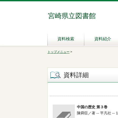
宮崎県立図書館
資料検索
資料紹介
トップメニュー
>
資料詳細
中国の歴史 第３巻
陳舜臣／著 -- 平凡社 -- 198