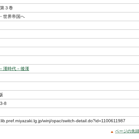
 第３巻
・世界帝国へ
著
－漢時代－後漢
版
3-8
.lib.pref.miyazaki.lg.jp/winj/opac/switch-detail.do?id=1100611987
ページの先