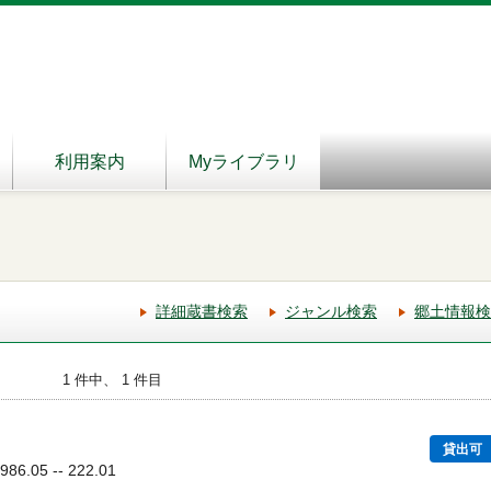
利用案内
Myライブラリ
詳細蔵書検索
ジャンル検索
郷土情報検
1 件中、 1 件目
貸出可
6.05 -- 222.01