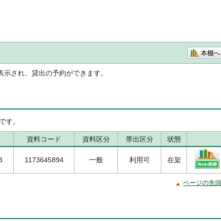
本棚へ
表示され、貸出の予約ができます。
です。
資料コード
資料区分
帯出区分
状態
3
1173645894
一般
利用可
在架
ページの先