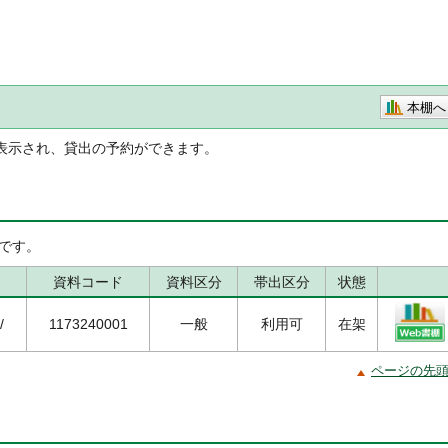
本棚へ
表示され、貸出の予約ができます。
です。
資料コード
資料区分
帯出区分
状態
/
1173240001
一般
利用可
在架
ページの先