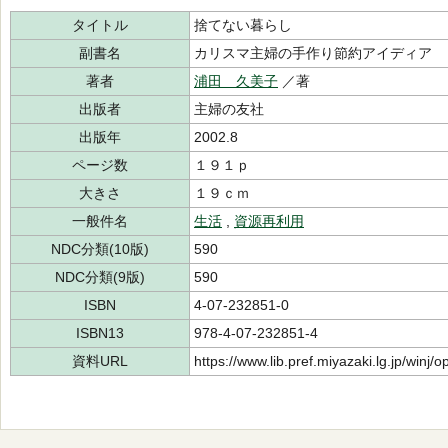
タイトル
捨てない暮らし
副書名
カリスマ主婦の手作り節約アイディア
著者
浦田 久美子
／著
出版者
主婦の友社
出版年
2002.8
ページ数
１９１ｐ
大きさ
１９ｃｍ
一般件名
生活
,
資源再利用
NDC分類(10版)
590
NDC分類(9版)
590
ISBN
4-07-232851-0
ISBN13
978-4-07-232851-4
資料URL
https://www.lib.pref.miyazaki.lg.jp/winj