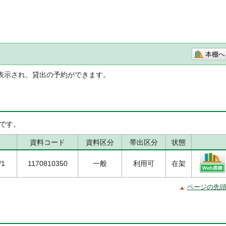
本棚へ
表示され、貸出の予約ができます。
です。
資料コード
資料区分
帯出区分
状態
/1
1170810350
一般
利用可
在架
ページの先