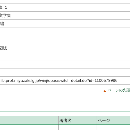
集 １
文学集
／編
図版
.lib.pref.miyazaki.lg.jp/winj/opac/switch-detail.do?id=1100579996
ページの先
著者名
ページ