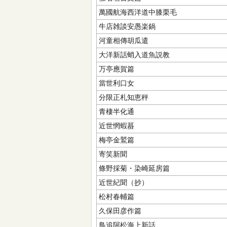
萬國航海西洋道中膝栗毛
牛店雑談安愚楽鍋
河童相傳胡瓜遣
大洋新話蛸入道魚説教
万亭應賀篇
當世利口女
分限正札知恵秤
青棲半化通
近世惘蝦蟇
梅亭金鷲篇
寄笑新聞
條野採菊・染崎延房篇
近世紀聞（抄）
松村春輔篇
久保田彦作篇
鳥追阿松海上新話