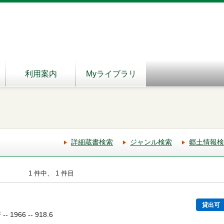
利用案内
Myライブラリ
詳細蔵書検索
ジャンル検索
郷土情報検
1 件中、 1 件目
貸出可
1966 -- 918.6