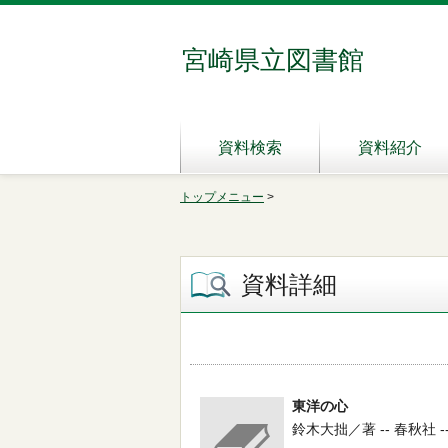
宮崎県立図書館
資料検索
資料紹介
トップメニュー
>
資料詳細
東洋の心
鈴木大拙／著 -- 春秋社 -- 1