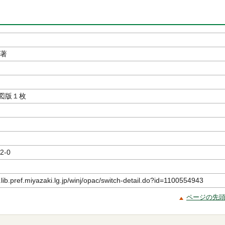
／著
図版１枚
2-0
.lib.pref.miyazaki.lg.jp/winj/opac/switch-detail.do?id=1100554943
ページの先