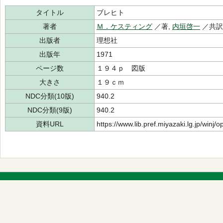
タイトル
ブレヒト
著者
Ｍ．ケスティング
／著,
内垣啓一
／共訳
出版者
理想社
出版年
1971
ページ数
１９４ｐ 図版
大きさ
１９ｃｍ
NDC分類(10版)
940.2
NDC分類(9版)
940.2
資料URL
https://www.lib.pref.miyazaki.lg.jp/winj