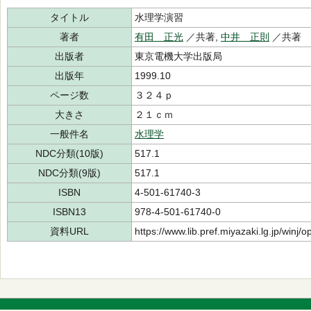
タイトル
水理学演習
著者
有田 正光
／共著,
中井 正則
／共著
出版者
東京電機大学出版局
出版年
1999.10
ページ数
３２４ｐ
大きさ
２１ｃｍ
一般件名
水理学
NDC分類(10版)
517.1
NDC分類(9版)
517.1
ISBN
4-501-61740-3
ISBN13
978-4-501-61740-0
資料URL
https://www.lib.pref.miyazaki.lg.jp/winj