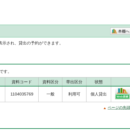
本棚へ
表示され、貸出の予約ができます。
です。
資料コード
資料区分
帯出区分
状態
1104035769
一般
利用可
個人貸出
ページの先