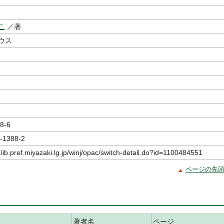
こ
／著
ウス
8-6
-1388-2
.lib.pref.miyazaki.lg.jp/winj/opac/switch-detail.do?id=1100484551
ページの先
著者名
ページ