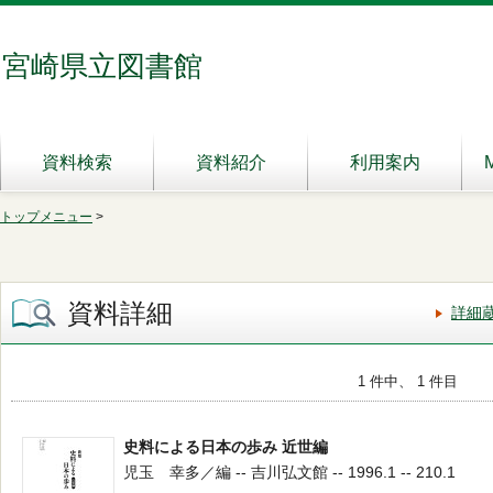
宮崎県立図書館
資料検索
資料紹介
利用案内
トップメニュー
>
資料詳細
詳細
1 件中、 1 件目
史料による日本の歩み 近世編
児玉 幸多／編 -- 吉川弘文館 -- 1996.1 -- 210.1