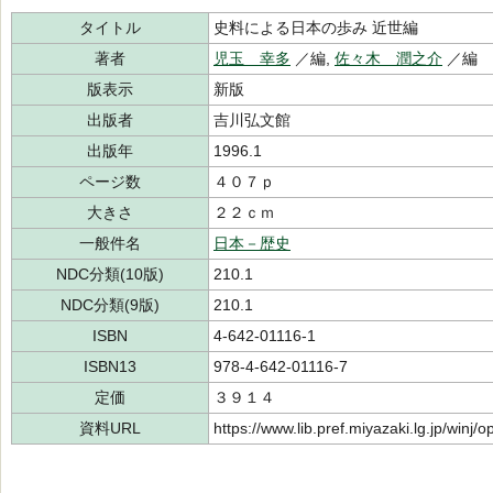
タイトル
史料による日本の歩み 近世編
著者
児玉 幸多
／編,
佐々木 潤之介
／編
版表示
新版
出版者
吉川弘文館
出版年
1996.1
ページ数
４０７ｐ
大きさ
２２ｃｍ
一般件名
日本－歴史
NDC分類(10版)
210.1
NDC分類(9版)
210.1
ISBN
4-642-01116-1
ISBN13
978-4-642-01116-7
定価
３９１４
資料URL
https://www.lib.pref.miyazaki.lg.jp/winj