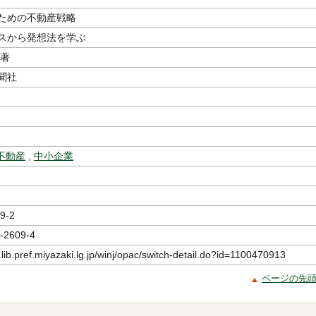
ための不動産戦略
スから発想法を学ぶ
／著
聞社
不動産
,
中小企業
9-2
-2609-4
.lib.pref.miyazaki.lg.jp/winj/opac/switch-detail.do?id=1100470913
ページの先