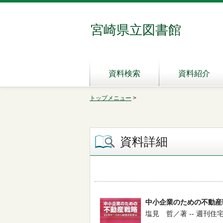
宮崎県立図書館
資料検索
資料紹介
トップメニュー
>
資料詳細
中小企業のための不動産
塩見 哲／著 -- 週刊住宅新聞社