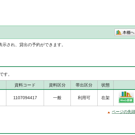
本棚へ
表示され、貸出の予約ができます。
です。
資料コード
資料区分
帯出区分
状態
1107094417
一般
利用可
在架
ページの先