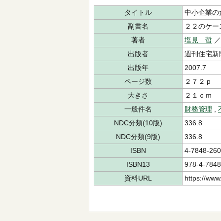
タイトル
中小企業の
副書名
２２のケー
著者
塩見 哲
出版者
週刊住宅新
出版年
2007.7
ページ数
２７２ｐ
大きさ
２１ｃｍ
一般件名
財務管理
,
NDC分類(10版)
336.8
NDC分類(9版)
336.8
ISBN
4-7848-260
ISBN13
978-4-7848
資料URL
https://www