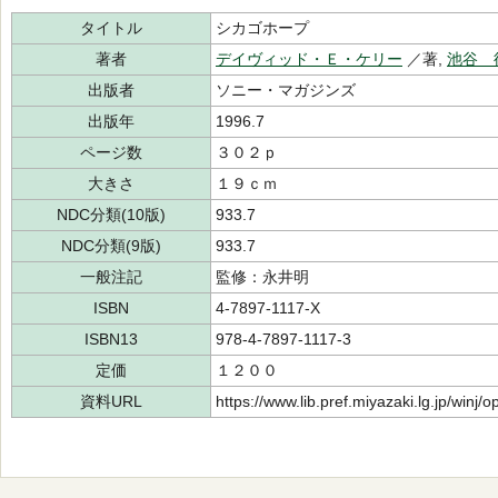
タイトル
シカゴホープ
著者
デイヴィッド・Ｅ・ケリー
／著,
池谷 
出版者
ソニー・マガジンズ
出版年
1996.7
ページ数
３０２ｐ
大きさ
１９ｃｍ
NDC分類(10版)
933.7
NDC分類(9版)
933.7
一般注記
監修：永井明
ISBN
4-7897-1117-X
ISBN13
978-4-7897-1117-3
定価
１２００
資料URL
https://www.lib.pref.miyazaki.lg.jp/winj