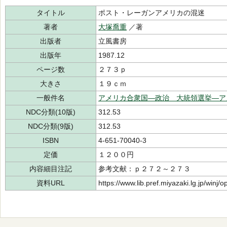
タイトル
ポスト・レーガンアメリカの混迷
著者
大塚喬重
／著
出版者
立風書房
出版年
1987.12
ページ数
２７３ｐ
大きさ
１９ｃｍ
一般件名
アメリカ合衆国―政治 大統領選挙―ア
NDC分類(10版)
312.53
NDC分類(9版)
312.53
ISBN
4-651-70040-3
定価
１２００円
内容細目注記
参考文献：ｐ２７２～２７３
資料URL
https://www.lib.pref.miyazaki.lg.jp/winj