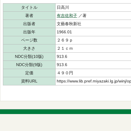
タイトル
日高川
著者
有吉佐和子
／著
出版者
文藝春秋新社
出版年
1966.01
ページ数
２６９ｐ
大きさ
２１ｃｍ
NDC分類(10版)
913.6
NDC分類(9版)
913.6
定価
４９０円
資料URL
https://www.lib.pref.miyazaki.lg.jp/winj