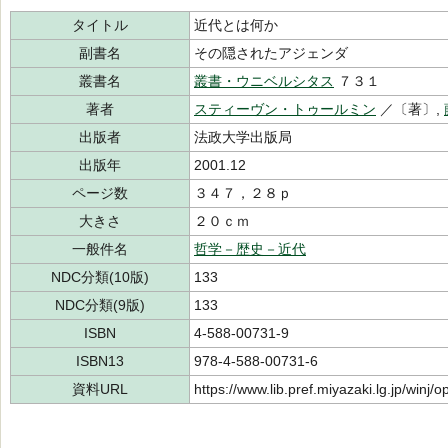
タイトル
近代とは何か
副書名
その隠されたアジェンダ
叢書名
叢書・ウニベルシタス
７３１
著者
スティーヴン・トゥールミン
／〔著〕,
出版者
法政大学出版局
出版年
2001.12
ページ数
３４７，２８ｐ
大きさ
２０ｃｍ
一般件名
哲学－歴史－近代
NDC分類(10版)
133
NDC分類(9版)
133
ISBN
4-588-00731-9
ISBN13
978-4-588-00731-6
資料URL
https://www.lib.pref.miyazaki.lg.jp/winj