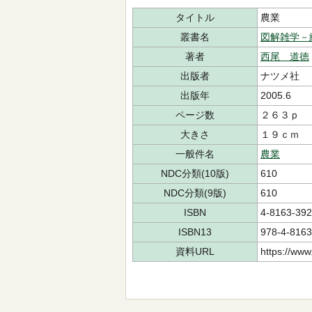
タイトル
農業
叢書名
図解雑学－
著者
西尾 道徳
出版者
ナツメ社
出版年
2005.6
ページ数
２６３ｐ
大きさ
１９ｃｍ
一般件名
農業
NDC分類(10版)
610
NDC分類(9版)
610
ISBN
4-8163-392
ISBN13
978-4-8163
資料URL
https://www