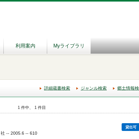
利用案内
Myライブラリ
詳細蔵書検索
ジャンル検索
郷土情報検
1 件中、 1 件目
貸出可
 2005.6 -- 610