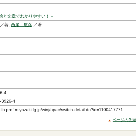
絵と文章でわかりやすい！－
／著,
西尾 敏彦
／著
6-4
-3926-4
.lib.pref.miyazaki.lg.jp/winj/opac/switch-detail.do?id=1100417771
ページの先