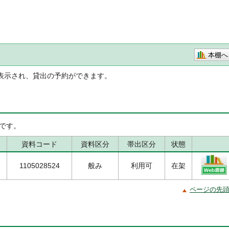
本棚へ
表示され、貸出の予約ができます。
です。
資料コード
資料区分
帯出区分
状態
1105028524
般み
利用可
在架
ページの先