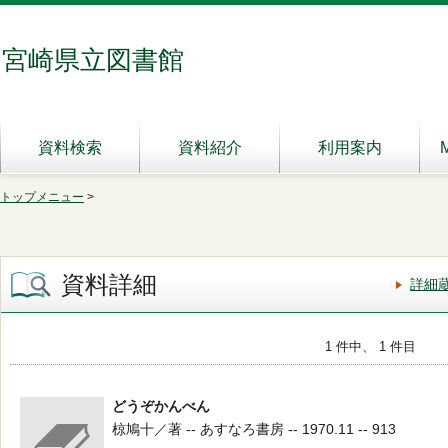
宮崎県立図書館
資料検索
資料紹介
利用案内
トップメニュー
>
資料詳細
詳細
1 件中、 1 件目
どうぞかんべん
椋鳩十／著 -- あすなろ書房 -- 1970.11 -- 913