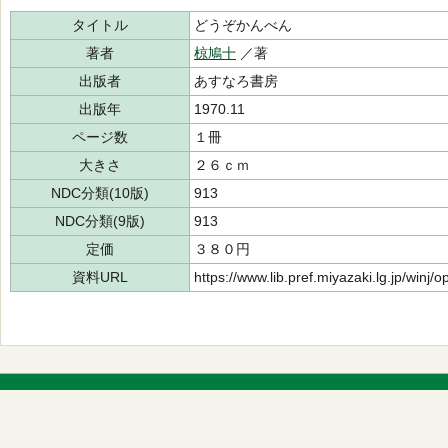
タイトル
どうぞかんべん
著者
椋鳩十
／著
出版者
あすなろ書房
出版年
1970.11
ページ数
１冊
大きさ
２６ｃｍ
NDC分類(10版)
913
NDC分類(9版)
913
定価
３８０円
資料URL
https://www.lib.pref.miyazaki.lg.jp/winj