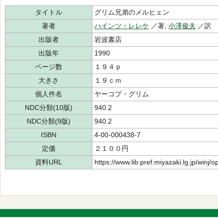
タイトル
グリム兄弟のメルヒェン
著者
ハインツ・レレケ
／著,
小澤俊夫
／訳
出版者
岩波書店
出版年
1990
ページ数
１９４ｐ
大きさ
１９ｃｍ
個人件名
ヤーコプ・グリム
NDC分類(10版)
940.2
NDC分類(9版)
940.2
ISBN
4-00-000438-7
定価
２１００円
資料URL
https://www.lib.pref.miyazaki.lg.jp/winj