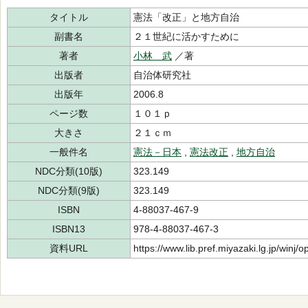
タイトル
憲法「改正」と地方自治
副書名
２１世紀に活かすために
著者
小林 武
／著
出版者
自治体研究社
出版年
2006.8
ページ数
１０１ｐ
大きさ
２１ｃｍ
一般件名
憲法－日本
,
憲法改正
,
地方自治
NDC分類(10版)
323.149
NDC分類(9版)
323.149
ISBN
4-88037-467-9
ISBN13
978-4-88037-467-3
資料URL
https://www.lib.pref.miyazaki.lg.jp/winj